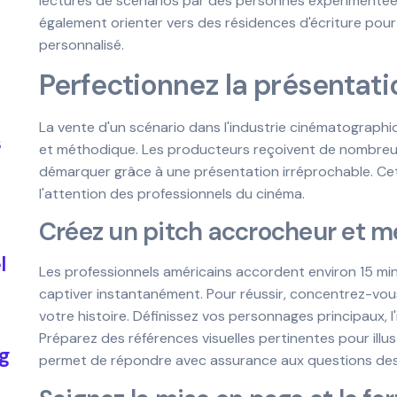
lectures de scénarios par des personnes expérimentées
également orienter vers des résidences d'écriture po
personnalisé.
Perfectionnez la présentati
La vente d'un scénario dans l'industrie cinématograph
s
et méthodique. Les producteurs reçoivent de nombreuse
démarquer grâce à une présentation irréprochable. Cet
l'attention des professionnels du cinéma.
Créez un pitch accrocheur et 
l
Les professionnels américains accordent environ 15 min
captiver instantanément. Pour réussir, concentrez-vous
votre histoire. Définissez vos personnages principaux, l'
Préparez des références visuelles pertinentes pour illust
g
permet de répondre avec assurance aux questions des