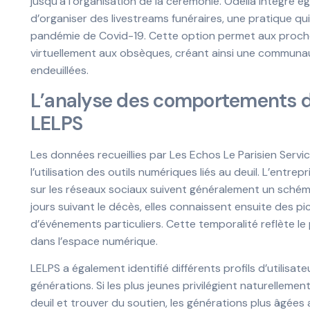
jusqu’à l’organisation de la cérémonie. Odella intègre
d’organiser des livestreams funéraires, une pratique q
pandémie de Covid-19. Cette option permet aux proch
virtuellement aux obsèques, créant ainsi une communaut
endeuillées.
L’analyse des comportements de
LELPS
Les données recueillies par Les Echos Le Parisien Servi
l’utilisation des outils numériques liés au deuil. L’ent
sur les réseaux sociaux suivent généralement un schéma
jours suivant le décès, elles connaissent ensuite des pi
d’événements particuliers. Cette temporalité reflète le 
dans l’espace numérique.
LELPS a également identifié différents profils d’utilisat
générations. Si les plus jeunes privilégient naturelleme
deuil et trouver du soutien, les générations plus âgée